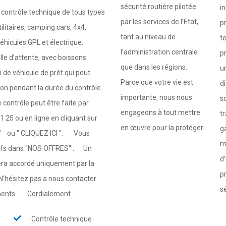
sécurité routière pilotée
i
 contrôle technique de tous types
par les services de l’Etat,
p
tilitaires, camping cars, 4x4,
tant au niveau de
t
 véhicules GPL et électrique.
l’administration centrale
p
le d’attente, avec boissons
que dans les régions.
u
 de véhicule de prêt qui peut
Parce que votre vie est
di
ion pendant la durée du contrôle.
importante, nous nous
s
contrôle peut être faite par
engageons à tout mettre
tr
 25 ou en ligne en cliquant sur
en œuvre pour la protéger.
g
 ou " CLIQUEZ ICI ". Vous
m
arifs dans "NOS OFFRES" . Un
d
sera accordé uniquement par la
p
'hésitez pas a nous contacter
sé
ements. Cordialement.
e
Contrôle technique