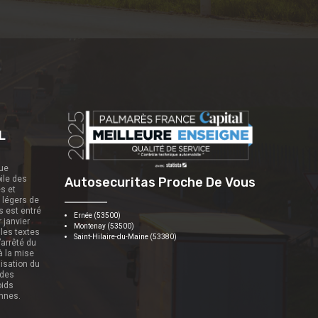
L
que
ile des
Autosecuritas Proche De Vous
es et
s légers de
s est entré
Ernée (53500)
r janvier
Montenay (53500)
 les textes
Saint-Hilaire-du-Maine (53380)
’arrêté du
 à la mise
nisation du
 des
oids
onnes.