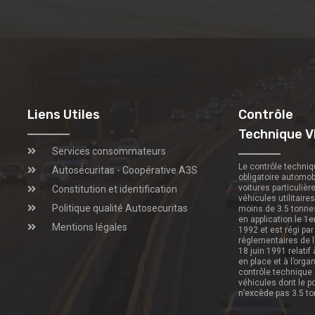
Liens Utiles
Contrôle
Technique V
Services consommateurs
Le contrôle techni
Autosécuritas - Coopérative A3S
obligatoire automob
voitures particulièr
Constitution et identification
véhicules utilitaire
Politique qualité Autosecuritas
moins de 3.5 tonne
en application le 1e
Mentions légales
1992 et est régi par
réglementaires de l
18 juin 1991 relatif
en place et à l’orga
contrôle technique
véhicules dont le p
n’excède pas 3.5 t