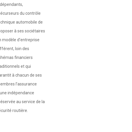
ndépendants,
récurseurs du contrôle
echnique automobile de
roposer à ses sociétaires
n modèle d’entreprise
fférent, loin des
chémas financiers
aditionnels et qui
arantit à chacun de ses
embres l’assurance
’une indépendance
réservée au service de la
curité routière.