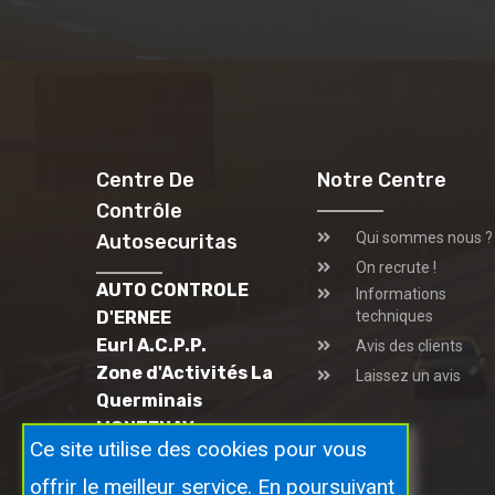
Centre De
Notre Centre
Contrôle
Qui sommes nous ?
Autosecuritas
On recrute !
AUTO CONTROLE
Informations
D'ERNEE
techniques
Eurl A.C.P.P.
Avis des clients
Zone d'Activités La
Laissez un avis
Querminais
MONTENAY
Ce site utilise des cookies pour vous
53500 ERNEE
02 43 08 51 25
offrir le meilleur service. En poursuivant