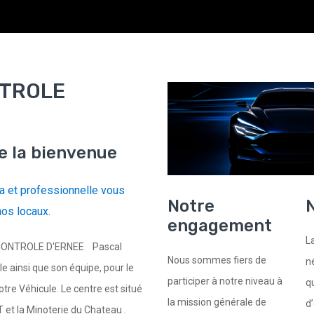
TROLE
e la bienvenue
 et professionnelle vous
Notre
N
nos locaux.
engagement
L
ONTROLE D'ERNEE Pascal
Nous sommes fiers de
n
ainsi que son équipe, pour le
participer à notre niveau à
q
tre Véhicule. Le centre est situé
la mission générale de
d
T et la Minoterie du Chateau .