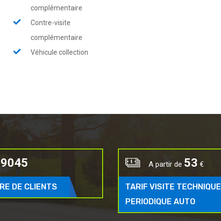
complémentaire
Contre-visite
complémentaire
Véhicule collection
12410
72
A partir de
€
RE DE CLIENTS
TARIF VISITE TECHNIQUE
PERIODIQUE AUTO